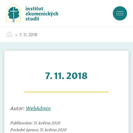
S
institut
k
ekumenických
i
studií
p
t
7. 11. 2018
o
c
o
n
t
7. 11. 2018
e
n
t
Autor:
WebAdmin
Publikováno:
31. května 2020
Poslední úprava:
31. května 2020