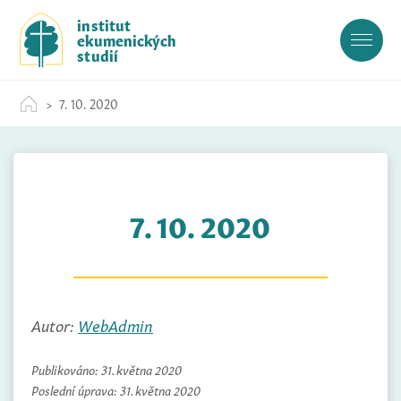
S
institut
k
ekumenických
i
studií
p
t
7. 10. 2020
o
c
o
n
t
7. 10. 2020
e
n
t
Autor:
WebAdmin
Publikováno:
31. května 2020
Poslední úprava:
31. května 2020