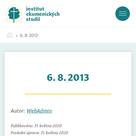
S
institut
k
ekumenických
i
studií
p
t
6. 8. 2013
o
c
o
n
t
6. 8. 2013
e
n
t
Autor:
WebAdmin
Publikováno:
31. května 2020
Poslední úprava:
31. května 2020