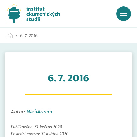
S
institut
k
ekumenických
i
studií
p
t
6. 7. 2016
o
c
o
n
t
6. 7. 2016
e
n
t
Autor:
WebAdmin
Publikováno:
31. května 2020
Poslední úprava:
31. května 2020