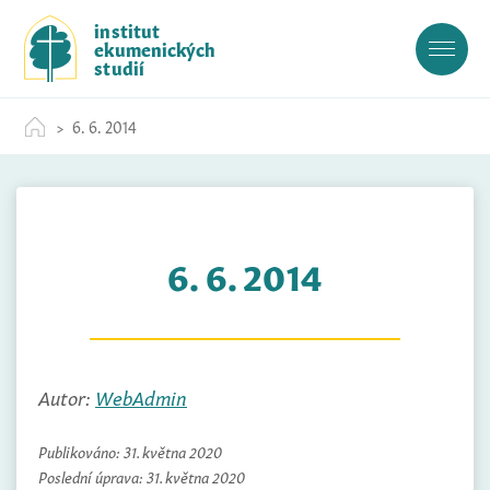
S
institut
k
ekumenických
i
studií
p
t
6. 6. 2014
o
c
o
n
t
6. 6. 2014
e
n
t
Autor:
WebAdmin
Publikováno:
31. května 2020
Poslední úprava:
31. května 2020