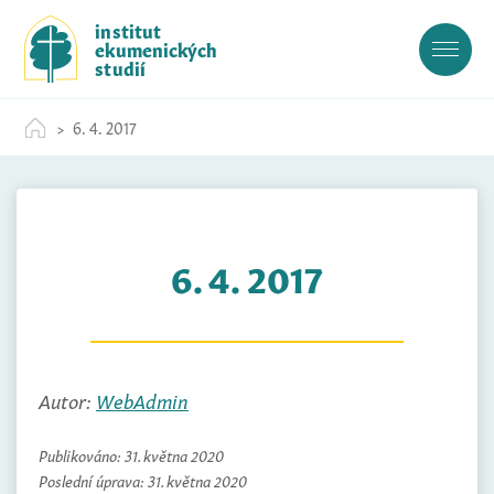
S
institut
k
ekumenických
i
studií
p
t
6. 4. 2017
o
c
o
n
t
6. 4. 2017
e
n
t
Autor:
WebAdmin
Publikováno:
31. května 2020
Poslední úprava:
31. května 2020