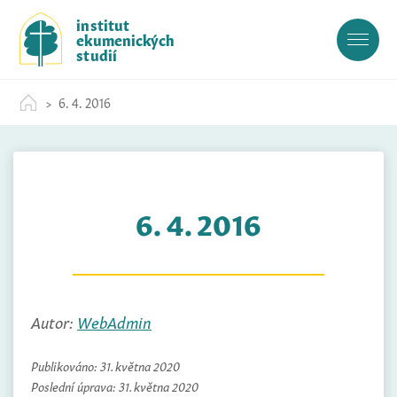
S
institut
k
ekumenických
i
studií
p
t
6. 4. 2016
o
c
o
n
t
6. 4. 2016
e
n
t
Autor:
WebAdmin
Publikováno:
31. května 2020
Poslední úprava:
31. května 2020