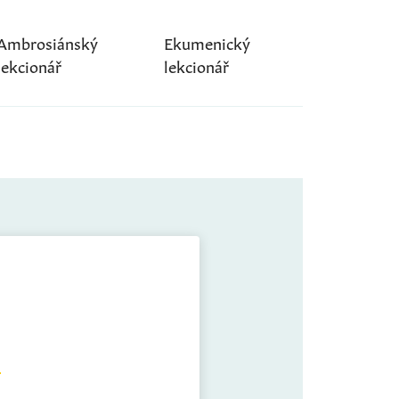
Ambrosiánský
Ekumenický
lekcionář
lekcionář