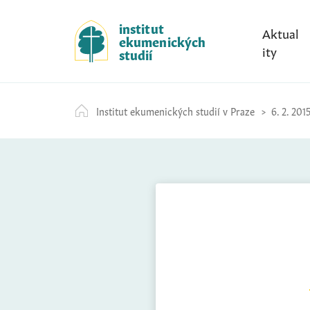
S
k
institut
Aktual
ekumenických
i
ity
studií
p
t
o
Institut ekumenických studií v Praze
6. 2. 201
c
o
n
t
e
n
t