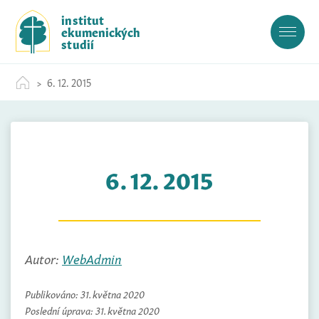
S
institut
k
ekumenických
i
studií
p
t
6. 12. 2015
o
c
o
n
t
6. 12. 2015
e
n
t
Autor:
WebAdmin
Publikováno:
31. května 2020
Poslední úprava:
31. května 2020