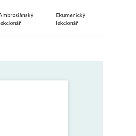
Ambrosiánský
Ekumenický
lekcionář
lekcionář