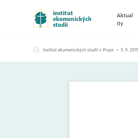
S
k
institut
Aktual
ekumenických
i
ity
studií
p
t
o
Institut ekumenických studií v Praze
5. 9. 201
c
o
n
t
e
n
t