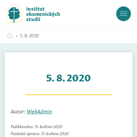
S
institut
k
ekumenických
i
studií
p
t
5. 8. 2020
o
c
o
n
t
5. 8. 2020
e
n
t
Autor:
WebAdmin
Publikováno:
31. května 2020
Poslední úprava:
31. května 2020