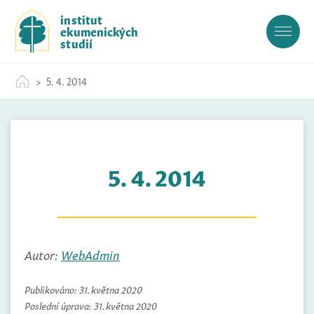
S
institut
k
ekumenických
i
studií
p
t
5. 4. 2014
o
c
o
n
t
5. 4. 2014
e
n
t
Autor:
WebAdmin
Publikováno:
31. května 2020
Poslední úprava:
31. května 2020