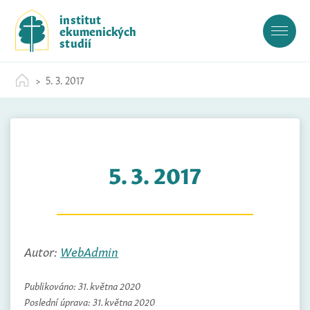
S
institut
k
ekumenických
i
studií
p
t
5. 3. 2017
o
c
o
n
t
5. 3. 2017
e
n
t
Autor:
WebAdmin
Publikováno:
31. května 2020
Poslední úprava:
31. května 2020