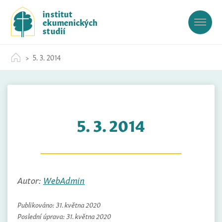
S
institut
k
ekumenických
i
studií
p
t
5. 3. 2014
o
c
o
n
t
5. 3. 2014
e
n
t
Autor:
WebAdmin
Publikováno:
31. května 2020
Poslední úprava:
31. května 2020