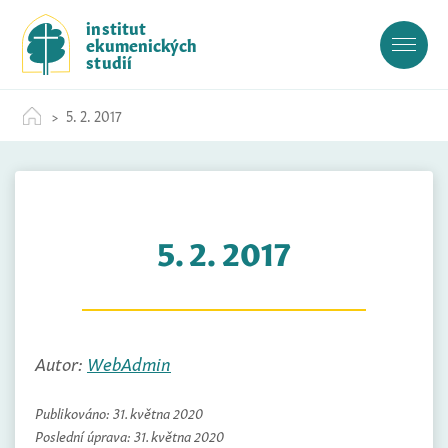
S
institut
k
ekumenických
i
studií
p
t
5. 2. 2017
o
c
o
n
t
5. 2. 2017
e
n
t
Autor:
WebAdmin
Publikováno:
31. května 2020
Poslední úprava:
31. května 2020