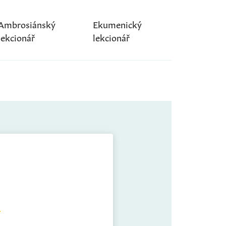
Ambrosiánský
Ekumenický
lekcionář
lekcionář