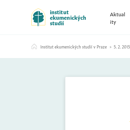
S
k
institut
Aktual
ekumenických
i
ity
studií
p
t
o
Institut ekumenických studií v Praze
5. 2. 2015
c
o
n
t
e
n
t