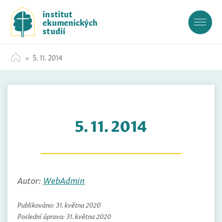
S
institut
k
ekumenických
i
studií
p
t
5. 11. 2014
o
c
o
n
t
5. 11. 2014
e
n
t
Autor:
WebAdmin
Publikováno:
31. května 2020
Poslední úprava:
31. května 2020