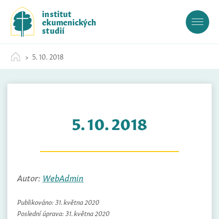
S
institut
k
ekumenických
i
studií
p
t
5. 10. 2018
o
c
o
n
t
5. 10. 2018
e
n
t
Autor:
WebAdmin
Publikováno:
31. května 2020
Poslední úprava:
31. května 2020