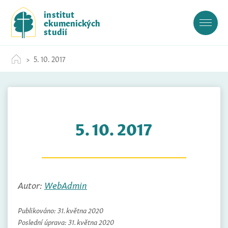
S
institut
k
ekumenických
i
studií
p
t
5. 10. 2017
o
c
o
n
t
5. 10. 2017
e
n
t
Autor:
WebAdmin
Publikováno:
31. května 2020
Poslední úprava:
31. května 2020