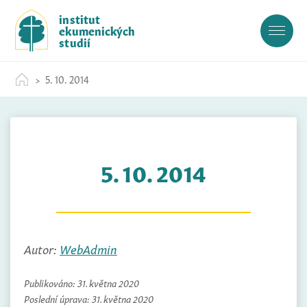
S
institut
k
ekumenických
i
studií
p
t
5. 10. 2014
o
c
o
n
t
5. 10. 2014
e
n
t
Autor:
WebAdmin
Publikováno:
31. května 2020
Poslední úprava:
31. května 2020