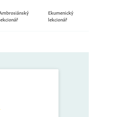
Ambrosiánský
Ekumenický
lekcionář
lekcionář