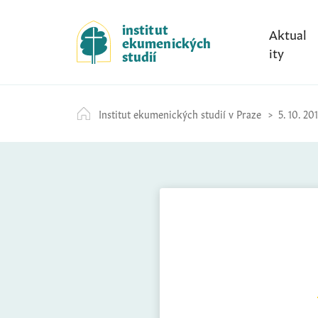
S
k
institut
Aktual
ekumenických
i
ity
studií
p
t
o
Institut ekumenických studií v Praze
5. 10. 20
c
o
n
t
e
n
t