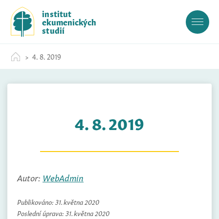
S
institut
k
ekumenických
i
studií
p
t
4. 8. 2019
o
c
o
n
t
4. 8. 2019
e
n
t
Autor:
WebAdmin
Publikováno:
31. května 2020
Poslední úprava:
31. května 2020