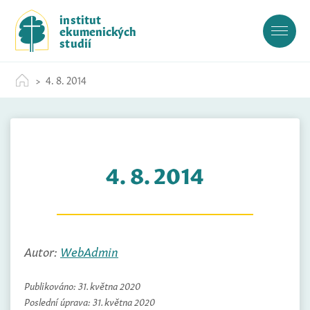
S
institut
k
ekumenických
i
studií
p
t
4. 8. 2014
o
c
o
n
t
4. 8. 2014
e
n
t
Autor:
WebAdmin
Publikováno:
31. května 2020
Poslední úprava:
31. května 2020