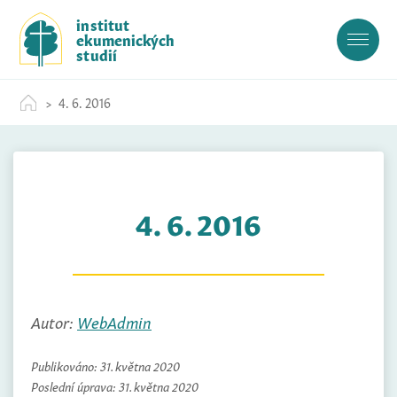
S
institut
k
ekumenických
i
studií
p
t
4. 6. 2016
o
c
o
n
t
4. 6. 2016
e
n
t
Autor:
WebAdmin
Publikováno:
31. května 2020
Poslední úprava:
31. května 2020