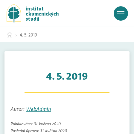
S
institut
k
ekumenických
i
studií
p
t
4. 5. 2019
o
c
o
n
t
4. 5. 2019
e
n
t
Autor:
WebAdmin
Publikováno:
31. května 2020
Poslední úprava:
31. května 2020