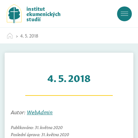
S
institut
k
ekumenických
i
studií
p
t
4. 5. 2018
o
c
o
n
t
4. 5. 2018
e
n
t
Autor:
WebAdmin
Publikováno:
31. května 2020
Poslední úprava:
31. května 2020