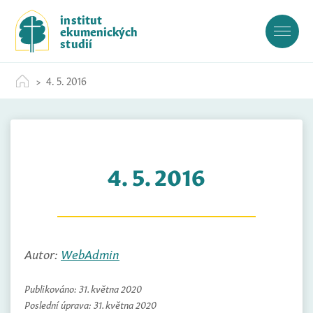
S
institut
k
ekumenických
i
studií
p
t
4. 5. 2016
o
c
o
n
t
4. 5. 2016
e
n
t
Autor:
WebAdmin
Publikováno:
31. května 2020
Poslední úprava:
31. května 2020