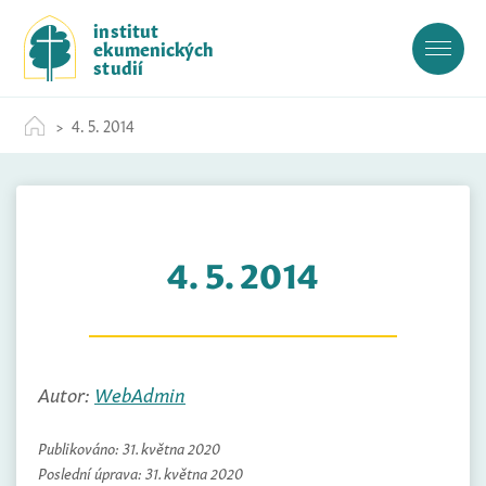
S
institut
k
ekumenických
i
studií
p
t
4. 5. 2014
o
c
o
n
t
4. 5. 2014
e
n
t
Autor:
WebAdmin
Publikováno:
31. května 2020
Poslední úprava:
31. května 2020