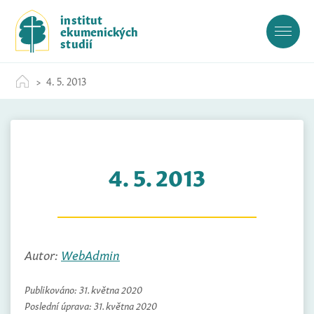
S
institut
k
ekumenických
i
studií
p
t
4. 5. 2013
o
c
o
n
t
4. 5. 2013
e
n
t
Autor:
WebAdmin
Publikováno:
31. května 2020
Poslední úprava:
31. května 2020