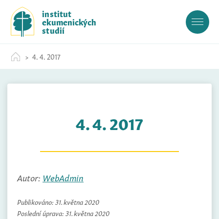
S
institut
k
ekumenických
i
studií
p
t
4. 4. 2017
o
c
o
n
t
4. 4. 2017
e
n
t
Autor:
WebAdmin
Publikováno:
31. května 2020
Poslední úprava:
31. května 2020