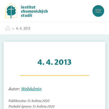
S
institut
k
ekumenických
i
studií
p
t
4. 4. 2013
o
c
o
n
t
4. 4. 2013
e
n
t
Autor:
WebAdmin
Publikováno:
31. května 2020
Poslední úprava:
31. května 2020