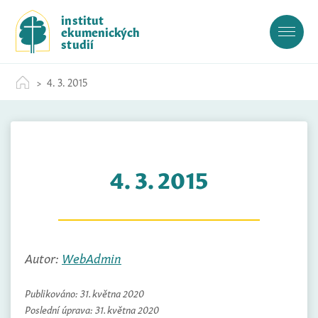
S
institut
k
ekumenických
i
studií
p
t
4. 3. 2015
o
c
o
n
t
4. 3. 2015
e
n
t
Autor:
WebAdmin
Publikováno:
31. května 2020
Poslední úprava:
31. května 2020