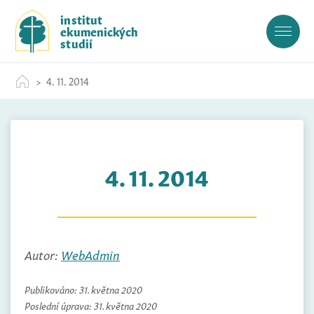
S
institut
k
ekumenických
i
studií
p
t
4. 11. 2014
o
c
o
n
t
4. 11. 2014
e
n
t
Autor:
WebAdmin
Publikováno:
31. května 2020
Poslední úprava:
31. května 2020