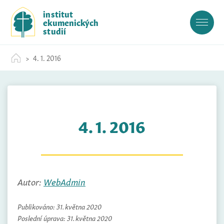
S
institut
k
ekumenických
i
studií
p
t
4. 1. 2016
o
c
o
n
t
4. 1. 2016
e
n
t
Autor:
WebAdmin
Publikováno:
31. května 2020
Poslední úprava:
31. května 2020