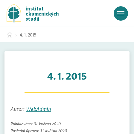
S
institut
k
ekumenických
i
studií
p
t
4. 1. 2015
o
c
o
n
t
4. 1. 2015
e
n
t
Autor:
WebAdmin
Publikováno:
31. května 2020
Poslední úprava:
31. května 2020