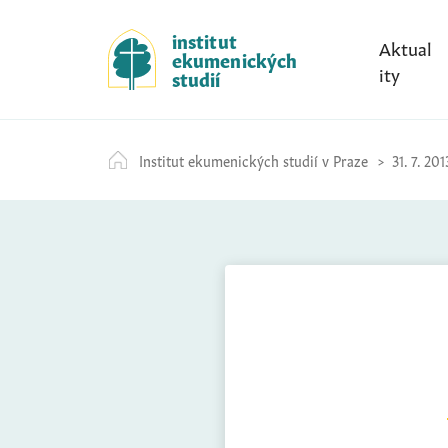
S
k
institut
Aktual
ekumenických
i
ity
studií
p
t
o
Institut ekumenických studií v Praze
31. 7. 201
c
o
n
t
e
n
t