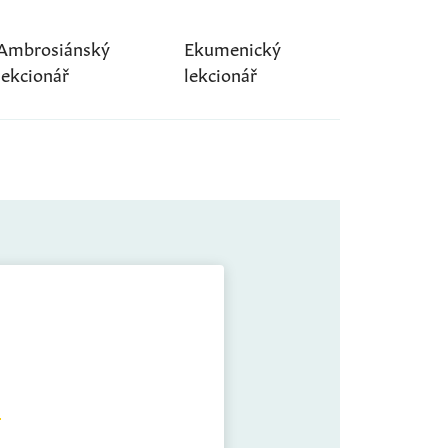
Ambrosiánský
Ekumenický
lekcionář
lekcionář