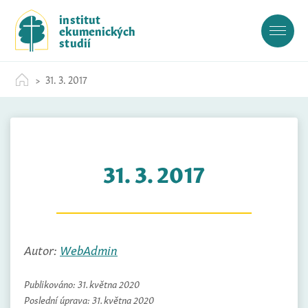
S
institut
k
ekumenických
i
studií
p
t
31. 3. 2017
o
c
o
n
t
31. 3. 2017
e
n
t
Autor:
WebAdmin
Publikováno:
31. května 2020
Poslední úprava:
31. května 2020