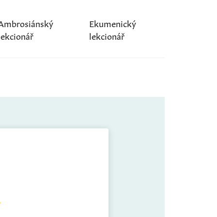
Ambrosiánský
Ekumenický
lekcionář
lekcionář