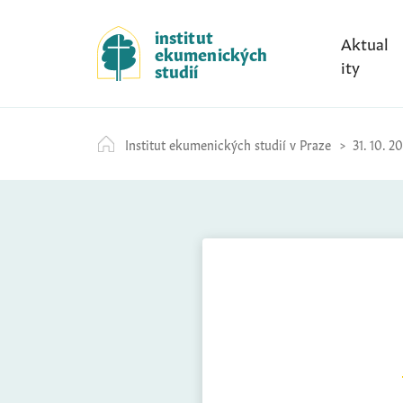
S
k
institut
Aktual
ekumenických
i
ity
studií
p
t
o
Institut ekumenických studií v Praze
31. 10. 2
c
o
n
t
e
n
t