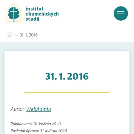
S
institut
k
ekumenických
i
studií
p
t
31. 1. 2016
o
c
o
n
t
31. 1. 2016
e
n
t
Autor:
WebAdmin
Publikováno:
31. května 2020
Poslední úprava:
31. května 2020