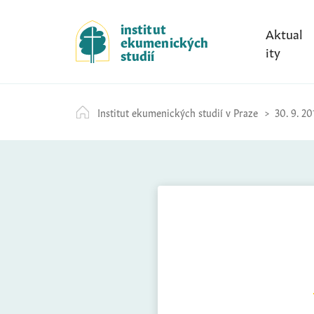
S
k
institut
Aktual
ekumenických
i
ity
studií
p
t
o
Institut ekumenických studií v Praze
30. 9. 20
c
o
n
t
e
n
t