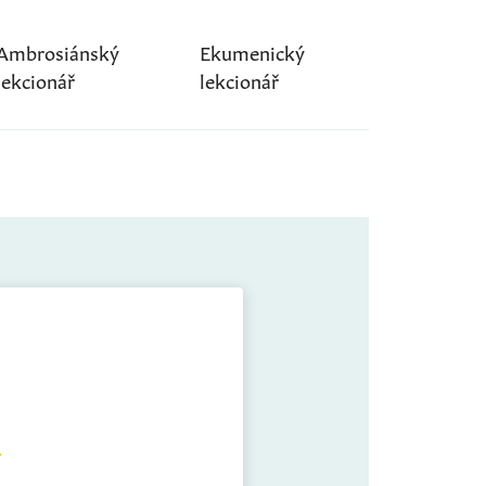
Ambrosiánský
Ekumenický
lekcionář
lekcionář