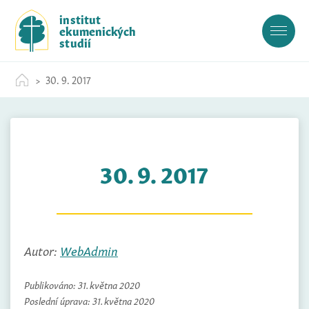
S
institut
k
ekumenických
i
studií
p
t
30. 9. 2017
o
c
o
n
t
30. 9. 2017
e
n
t
Autor:
WebAdmin
Publikováno:
31. května 2020
Poslední úprava:
31. května 2020