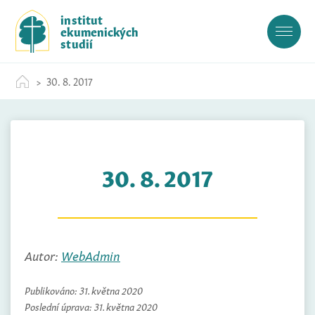
S
institut
k
ekumenických
i
studií
p
t
30. 8. 2017
o
c
o
n
t
30. 8. 2017
e
n
t
Autor:
WebAdmin
Publikováno:
31. května 2020
Poslední úprava:
31. května 2020