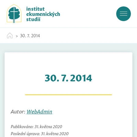
S
institut
k
ekumenických
i
studií
p
t
30. 7. 2014
o
c
o
n
t
30. 7. 2014
e
n
t
Autor:
WebAdmin
Publikováno:
31. května 2020
Poslední úprava:
31. května 2020