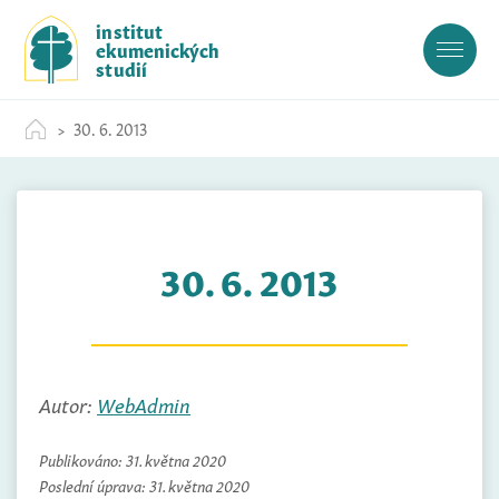
S
institut
k
ekumenických
i
studií
p
t
30. 6. 2013
o
c
o
n
t
30. 6. 2013
e
n
t
Autor:
WebAdmin
Publikováno:
31. května 2020
Poslední úprava:
31. května 2020