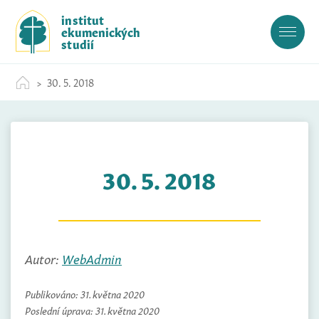
S
institut
k
ekumenických
i
studií
p
t
30. 5. 2018
o
c
o
n
t
30. 5. 2018
e
n
t
Autor:
WebAdmin
Publikováno:
31. května 2020
Poslední úprava:
31. května 2020