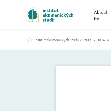
S
k
institut
Aktual
ekumenických
i
ity
studií
p
t
o
Institut ekumenických studií v Praze
30. 4. 20
c
o
n
t
e
n
t