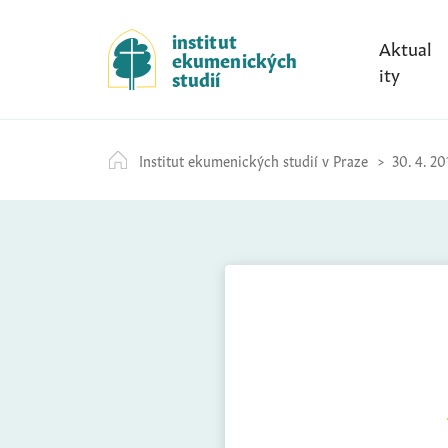
S
k
institut
Aktual
ekumenických
i
ity
studií
p
t
o
Institut ekumenických studií v Praze
30. 4. 20
c
o
n
t
e
n
t