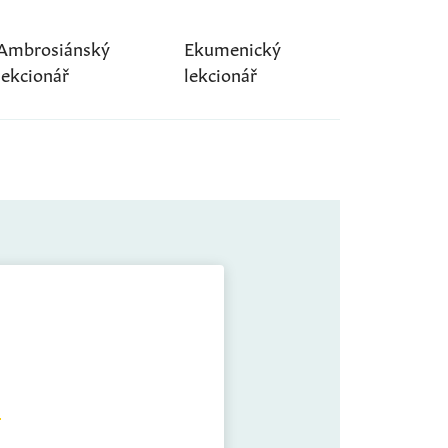
Ambrosiánský
Ekumenický
lekcionář
lekcionář