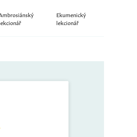
Ambrosiánský
Ekumenický
lekcionář
lekcionář