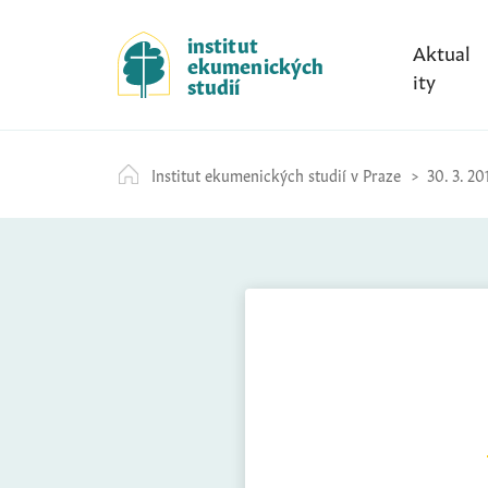
S
k
institut
Aktual
ekumenických
i
ity
studií
p
t
o
Institut ekumenických studií v Praze
30. 3. 20
c
o
n
t
e
n
t