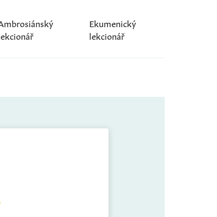
Ambrosiánský
Ekumenický
lekcionář
lekcionář