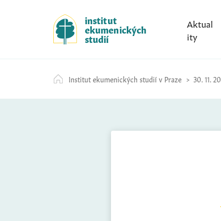
S
k
institut
Aktual
ekumenických
i
ity
studií
p
t
o
Institut ekumenických studií v Praze
30. 11. 2
c
o
n
t
e
n
t