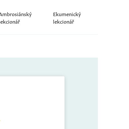
Ambrosiánský
Ekumenický
lekcionář
lekcionář