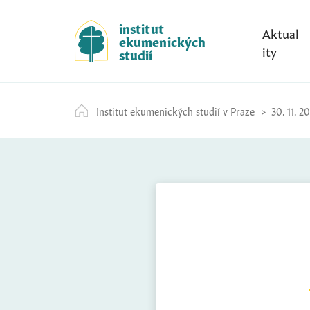
S
k
institut
Aktual
ekumenických
i
ity
studií
p
t
o
Institut ekumenických studií v Praze
30. 11. 2
c
o
n
t
e
n
t